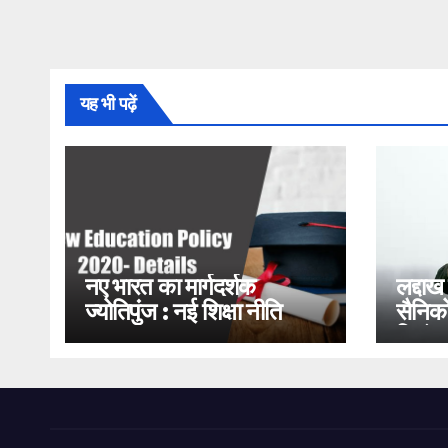
यह भी पढ़ें
नए भारत का मार्गदर्शक
लद्दाख
ज्योतिपुंज : नई शिक्षा नीति
सैनिको
2020
भिड़ंत