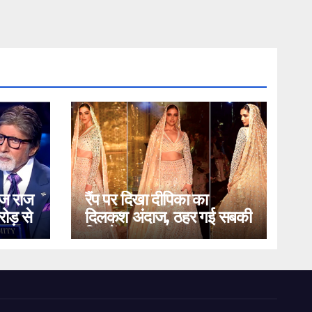
ोज राज
रैंप पर दिखा दीपिका का
ोड़ से
दिलकश अंदाज, ठहर गई सबकी
निगाहें