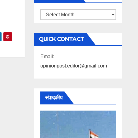
महिने
के
अनुसार
QUICK CONTACT
पढ़ें
Email:
opinionpost.editor@gmail.com
संपादकीय