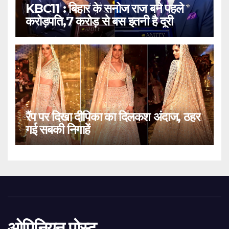
KBC11 : बिहार के सनोज राज बने पहले
करोड़पति,7 करोड़ से बस इतनी है दूरी
रैंप पर दिखा दीपिका का दिलकश अंदाज, ठहर
गई सबकी निगाहें
ओपिनियन पोस्ट