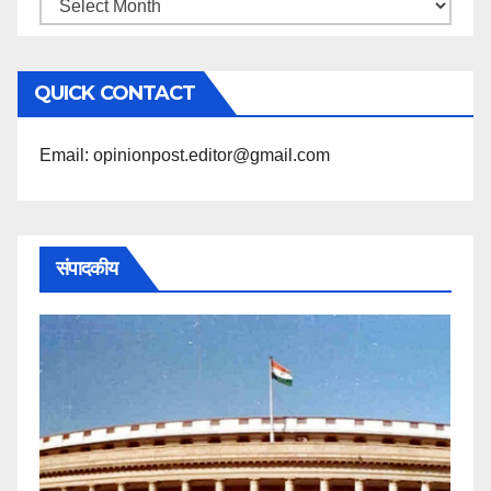
महिने
के
अनुसार
QUICK CONTACT
पढ़ें
Email: opinionpost.editor@gmail.com
संपादकीय