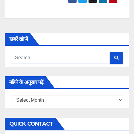
खबरें खोजें
महिने के अनुसार पढ़ें
महिने
के
अनुसार
QUICK CONTACT
पढ़ें