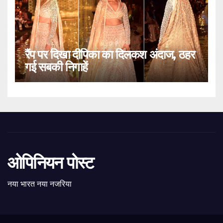
रैंप पर दिखा दीपिका का दिलकश अंदाज, ठहर
गई सबकी निगाहें
ओपिनियन पोस्ट
नया भारत नया नजरिया