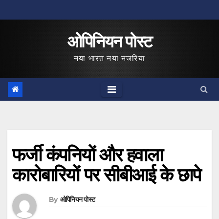
Skip
to
ओपिनियन पोस्ट
content
नया भारत नया नजरिया
फर्जी कंपनियों और हवाला
कारोबारियों पर सीबीआई के छापे
By
ओपिनियन पोस्ट