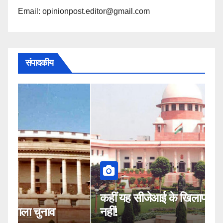
Email: opinionpost.editor@gmail.com
संपादकीय
कहीं यह सीजेआई के खिलाफ साजिश तो
म
नहीं!
2