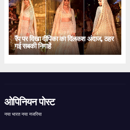
रैंप पर दिखा दीपिका का दिलकश अंदाज, ठहर
गई सबकी निगाहें
ओपिनियन पोस्ट
नया भारत नया नजरिया