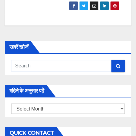
खबरें खोजें
महिने के अनुसार पढ़ें
महिने
के
अनुसार
QUICK CONTACT
पढ़ें