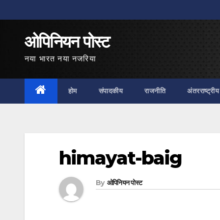
Skip
to
ओपिनियन पोस्ट
content
नया भारत नया नजरिया
होम
संपादकीय
राजनीति
अंतरराष्ट्रीय
himayat-baig
By
ओपिनियन पोस्ट