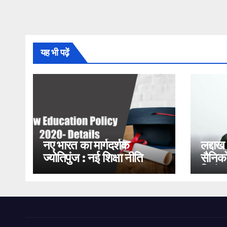
यह भी पढ़ें
नए भारत का मार्गदर्शक
लद्दाख
ज्योतिपुंज : नई शिक्षा नीति
सैनिको
2020
भिड़ंत