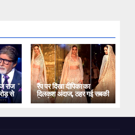
ोज राज
रैंप पर दिखा दीपिका का
ोड़ से
दिलकश अंदाज, ठहर गई सबकी
निगाहें