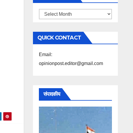
महिने
के
अनुसार
QUICK CONTACT
पढ़ें
Email:
opinionpost.editor@gmail.com
संपादकीय