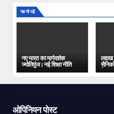
यह भी पढ़ें
नए भारत का मार्गदर्शक
लद्दाख
ज्योतिपुंज : नई शिक्षा नीति
सैनिको
2020
भिड़ंत
ओपिनियन पोस्ट