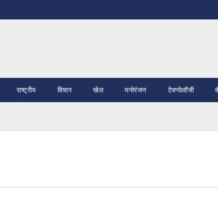
राष्ट्रीय
विचार
खेल
मनोरंजन
टेक्नोलॉजी
व