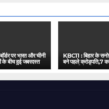
 बॉर्डर पर भारत और चीनी
KBC11 : बिहार के सन
ं के बीच हुई जबरदस्त
बने पहले करोड़पति,7 कर
बस इतनी है दूरी