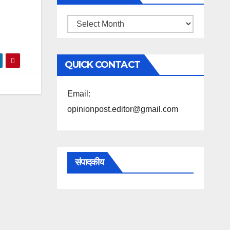
महिने
के
अनुसार
QUICK CONTACT
पढ़ें
Email:
opinionpost.editor@gmail.com
संपादकीय