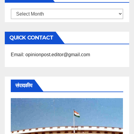
महिने
के
अनुसार
QUICK CONTACT
पढ़ें
Email: opinionpost.editor@gmail.com
संपादकीय