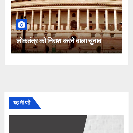
कहीं यह सीजेआई के ख
िराश करने वाला चुनाव
नहीं!
यह भी पढ़ें