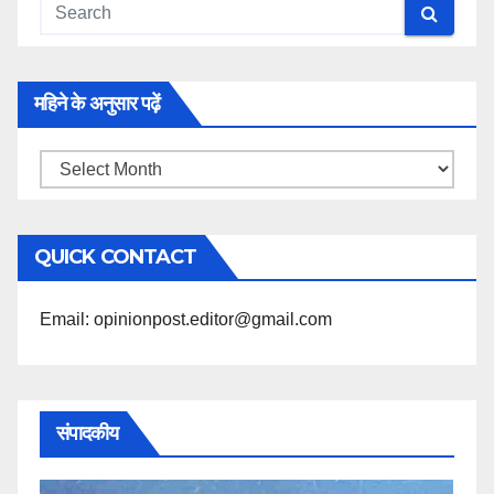
महिने के अनुसार पढ़ें
महिने
के
अनुसार
QUICK CONTACT
पढ़ें
Email: opinionpost.editor@gmail.com
संपादकीय