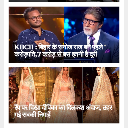
KBC11 : बिहार के सनोज राज बने पहले
करोड़पति,7 करोड़ से बस इतनी है दूरी
रैंप पर दिखा दीपिका का दिलकश अंदाज, ठहर
गई सबकी निगाहें