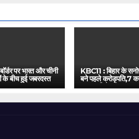
 बॉर्डर पर भारत और चीनी
KBC11 : बिहार के सन
ं के बीच हुई जबरदस्त
बने पहले करोड़पति,7 कर
बस इतनी है दूरी