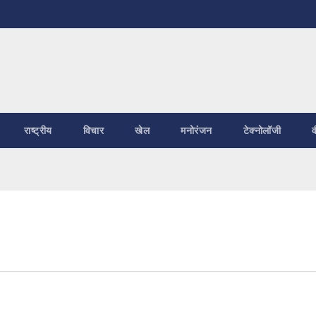
राष्ट्रीय
विचार
खेल
मनोरंजन
टेक्नोलॉजी
व