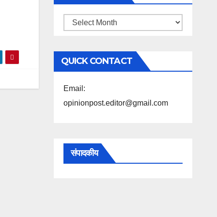
महिने
के
अनुसार
QUICK CONTACT
पढ़ें
Email:
opinionpost.editor@gmail.com
संपादकीय