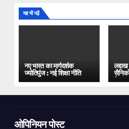
यह भी पढ़ें
नए भारत का मार्गदर्शक
लद्दाख
ज्योतिपुंज : नई शिक्षा नीति
सैनिको
2020
भिड़ंत
ओपिनियन पोस्ट