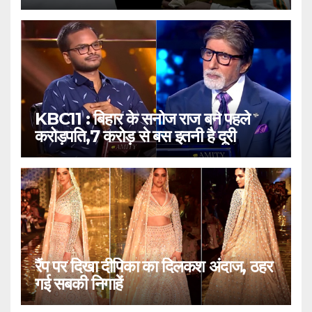
KBC11 : बिहार के सनोज राज बने पहले
करोड़पति,7 करोड़ से बस इतनी है दूरी
रैंप पर दिखा दीपिका का दिलकश अंदाज, ठहर
गई सबकी निगाहें