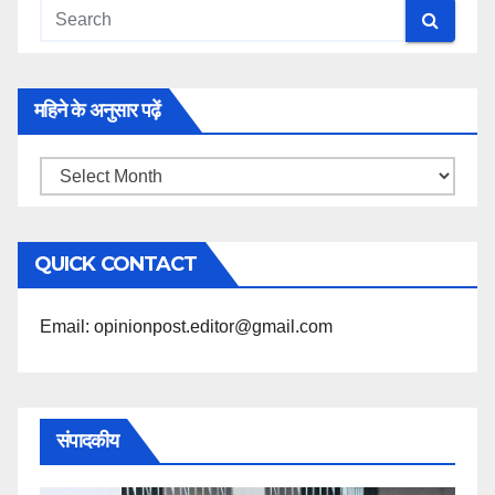
महिने के अनुसार पढ़ें
महिने
के
अनुसार
QUICK CONTACT
पढ़ें
Email: opinionpost.editor@gmail.com
संपादकीय