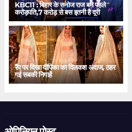
KBC11 : बिहार के सनोज राज बने पहले
करोड़पति,7 करोड़ से बस इतनी है दूरी
रैंप पर दिखा दीपिका का दिलकश अंदाज, ठहर
गई सबकी निगाहें
ओपिनियन पोस्ट