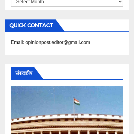
महिने
के
अनुसार
QUICK CONTACT
पढ़ें
Email: opinionpost.editor@gmail.com
संपादकीय