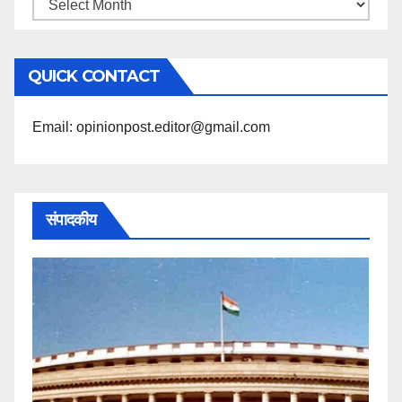
महिने
के
अनुसार
QUICK CONTACT
पढ़ें
Email: opinionpost.editor@gmail.com
संपादकीय