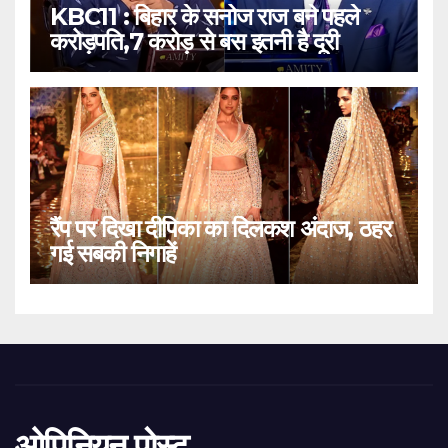
KBC11 : बिहार के सनोज राज बने पहले
करोड़पति,7 करोड़ से बस इतनी है दूरी
रैंप पर दिखा दीपिका का दिलकश अंदाज, ठहर
गई सबकी निगाहें
ओपिनियन पोस्ट