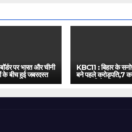
 बॉर्डर पर भारत और चीनी
KBC11 : बिहार के सन
ं के बीच हुई जबरदस्त
बने पहले करोड़पति,7 कर
बस इतनी है दूरी