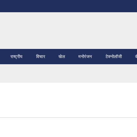
राष्ट्रीय
विचार
खेल
मनोरंजन
टेक्नोलॉजी
व