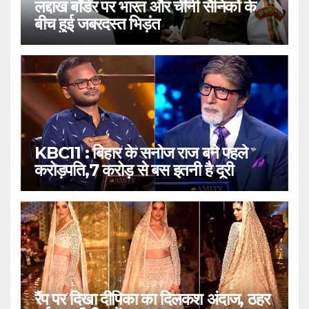
लद्दाख बॉर्डर पर भारत और चीनी सैनिकों के
बीच हुई जबरदस्त भिड़ंत
KBC11 : बिहार के सनोज राज बने पहले
करोड़पति,7 करोड़ से बस इतनी है दूरी
रैंप पर दिखा दीपिका का दिलकश अंदाज, ठहर