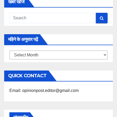
खबरें खोजें
महिने के अनुसार पढ़ें
महिने
के
अनुसार
QUICK CONTACT
पढ़ें
Email: opinionpost.editor@gmail.com