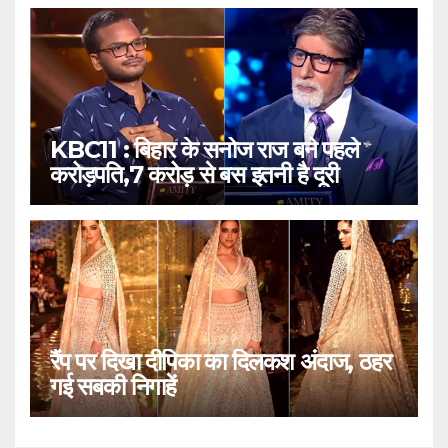
KBC11 : बिहार के सनोज राज बने पहले
करोड़पति,7 करोड़ से बस इतनी है दूरी
रैंप पर दिखा दीपिका का दिलकश अंदाज, ठहर
गई सबकी निगाहें