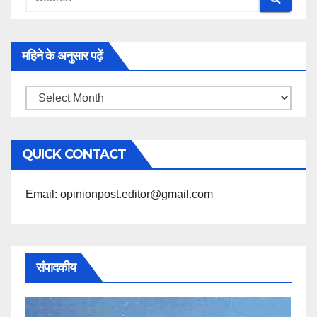
महिने के अनुसार पढ़ें
महिने
के
अनुसार
QUICK CONTACT
पढ़ें
Email: opinionpost.editor@gmail.com
संपादकीय