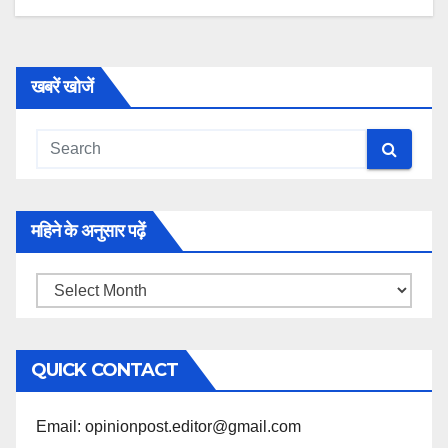
खबरें खोजें
महिने के अनुसार पढ़ें
महिने
के
अनुसार
QUICK CONTACT
पढ़ें
Email: opinionpost.editor@gmail.com