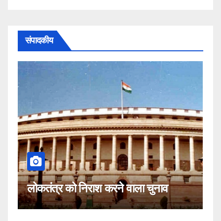
संपादकीय
कहीं यह सीजेआई के खिलाफ साजिश तो
नाव
नहीं!