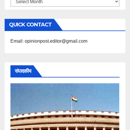
महिने
के
अनुसार
QUICK CONTACT
पढ़ें
Email: opinionpost.editor@gmail.com
संपादकीय