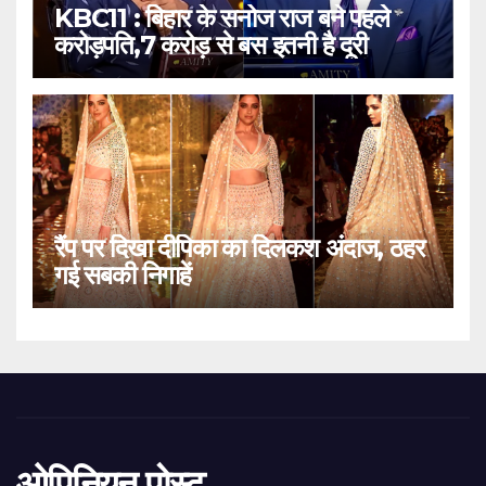
KBC11 : बिहार के सनोज राज बने पहले
करोड़पति,7 करोड़ से बस इतनी है दूरी
रैंप पर दिखा दीपिका का दिलकश अंदाज, ठहर
गई सबकी निगाहें
ओपिनियन पोस्ट