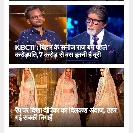
KBC11 : बिहार के सनोज राज बने पहले
करोड़पति,7 करोड़ से बस इतनी है दूरी
रैंप पर दिखा दीपिका का दिलकश अंदाज, ठहर
गई सबकी निगाहें