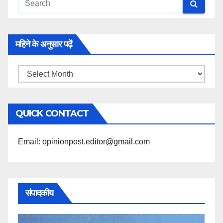
महिने के अनुसार पढ़ें
महिने
के
अनुसार
QUICK CONTACT
पढ़ें
Email: opinionpost.editor@gmail.com
संपादकीय