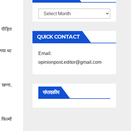
महिने
के
 पीड़ित
अनुसार
QUICK CONTACT
पढ़ें
 गया था
Email:
opinionpost.editor@gmail.com
 खन्ना,
संपादकीय
फिल्मों