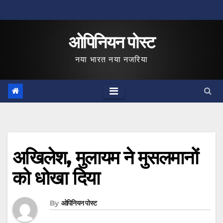
Skip
to
ओपिनियन पोस्ट
content
नया भारत नया नजरिया
अखिलेश, मुलायम ने मुसलमानों
को धोखा दिया
By
ओपिनियन पोस्ट