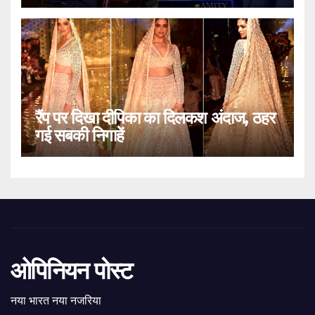
रैंप पर दिखा दीपिका का दिलकश अंदाज, ठहर
गई सबकी निगाहें
ओपिनियन पोस्ट
नया भारत नया नजरिया