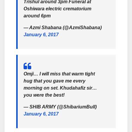
Trishul around 3pm Funeral at
Oshiwara electric crematorium
around 6pm
— Azmi Shabana (@AzmiShabana)
January 6, 2017
Omji… I will miss that warm tight
hug that you gave me every
morning on set. Khudahafiz sir…
you were the best!
— SHIB ARMY (@ShibariumBull)
January 6, 2017