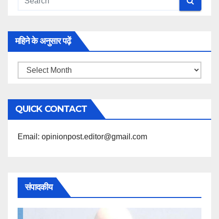
महिने के अनुसार पढ़ें
महिने
के
अनुसार
QUICK CONTACT
पढ़ें
Email: opinionpost.editor@gmail.com
संपादकीय