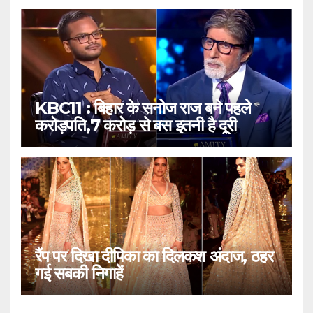
KBC11 : बिहार के सनोज राज बने पहले
करोड़पति,7 करोड़ से बस इतनी है दूरी
रैंप पर दिखा दीपिका का दिलकश अंदाज, ठहर
गई सबकी निगाहें