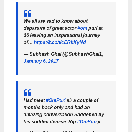
We all are sad to know about
departure of great actor
#om
puri at
66 leaving an inspirational journey
of…
https://t.co/tIcERkKyNd
— Subhash Ghai (@SubhashGhai1)
January 6, 2017
Had meet
#OmPuri
sir a couple of
months back only and had an
amazing conversation.Saddened by
his sudden demise. Rip
#OmPuri
ji.