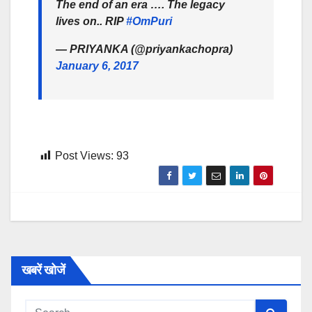
The end of an era …. The legacy
lives on.. RIP
#OmPuri
— PRIYANKA (@priyankachopra)
January 6, 2017
Post Views:
93
खबरें खोजें