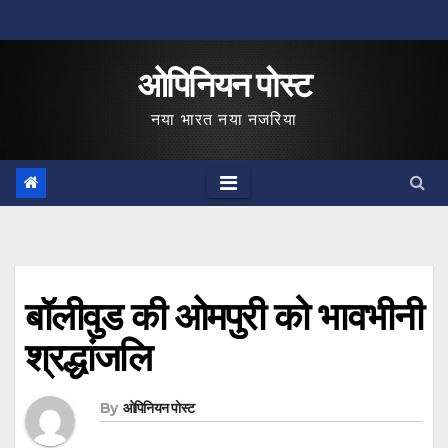
Skip
to
ओपिनियन पोस्ट
content
नया भारत नया नजरिया
बॉलीवुड की ओमपुरी को भावभीनी
श्रद्धांजलि
By
ओपिनियन पोस्ट