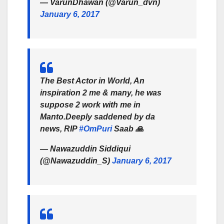
— VarunDhawan (@Varun_dvn)
January 6, 2017
The Best Actor in World, An
inspiration 2 me & many, he was
suppose 2 work with me in
Manto.Deeply saddened by da
news, RIP
#OmPuri
Saab 🙏
— Nawazuddin Siddiqui
(@Nawazuddin_S)
January 6, 2017