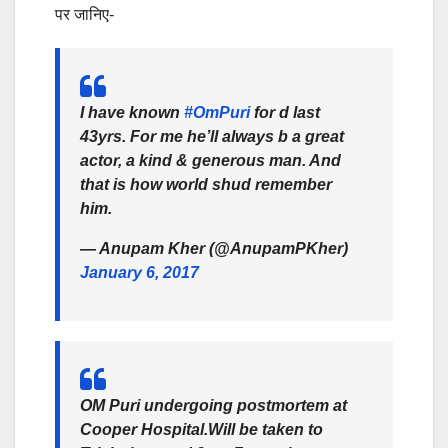
पर जानिए-
I have known
#OmPuri
for d last
43yrs. For me he’ll always b a great
actor, a kind & generous man. And
that is how world shud remember
him.
— Anupam Kher (@AnupamPKher)
January 6, 2017
OM Puri undergoing postmortem at
Cooper Hospital.Will be taken to