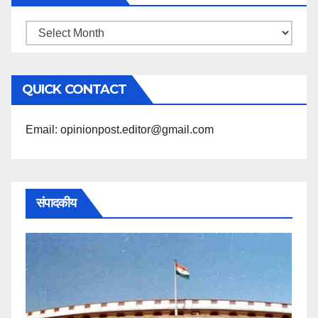
महिने
के
अनुसार
QUICK CONTACT
पढ़ें
Email: opinionpost.editor@gmail.com
संपादकीय