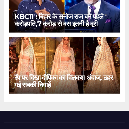
KBC11 : बिहार के सनोज राज बने पहले
करोड़पति,7 करोड़ से बस इतनी है दूरी
रैंप पर दिखा दीपिका का दिलकश अंदाज, ठहर
गई सबकी निगाहें