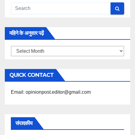
महिने के अनुसार पढ़ें
महिने
के
अनुसार
QUICK CONTACT
पढ़ें
Email: opinionpost.editor@gmail.com
संपादकीय