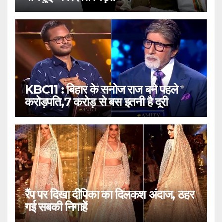
KBC11 : बिहार के सनोज राज बने पहले
करोड़पति,7 करोड़ से बस इतनी है दूरी
रैंप पर दिखा दीपिका का दिलकश अंदाज, ठहर
गई सबकी निगाहें