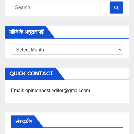
महिने के अनुसार पढ़ें
महिने
के
अनुसार
QUICK CONTACT
पढ़ें
Email: opinionpost.editor@gmail.com
संपादकीय