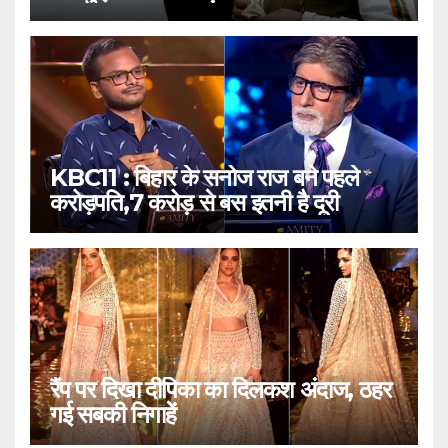
KBC11 : बिहार के सनोज राज बने पहले
करोड़पति,7 करोड़ से बस इतनी है दूरी
रैंप पर दिखा दीपिका का दिलकश अंदाज, ठहर
गई सबकी निगाहें