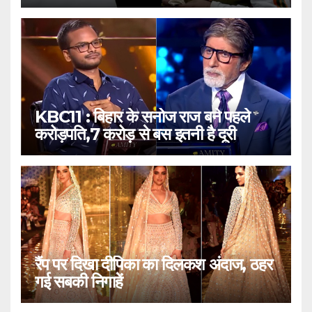
KBC11 : बिहार के सनोज राज बने पहले
करोड़पति,7 करोड़ से बस इतनी है दूरी
रैंप पर दिखा दीपिका का दिलकश अंदाज, ठहर
गई सबकी निगाहें