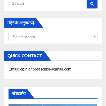
महिने के अनुसार पढ़ें
महिने
के
अनुसार
QUICK CONTACT
पढ़ें
Email: opinionpost.editor@gmail.com
संपादकीय