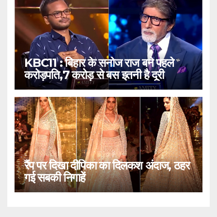
KBC11 : बिहार के सनोज राज बने पहले
करोड़पति,7 करोड़ से बस इतनी है दूरी
रैंप पर दिखा दीपिका का दिलकश अंदाज, ठहर
गई सबकी निगाहें