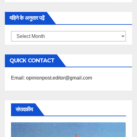
महिने के अनुसार पढ़ें
महिने
के
अनुसार
QUICK CONTACT
पढ़ें
Email: opinionpost.editor@gmail.com
संपादकीय