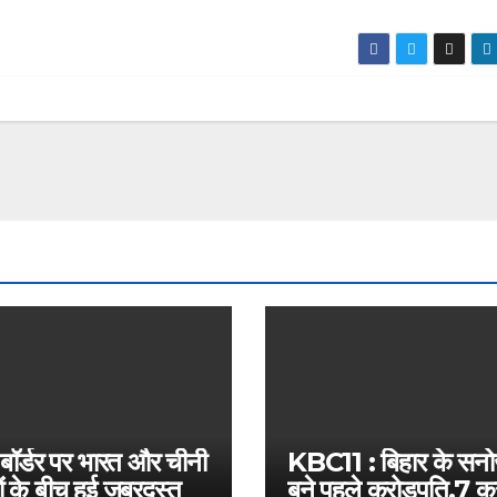
 बॉर्डर पर भारत और चीनी
KBC11 : बिहार के सन
ं के बीच हुई जबरदस्त
बने पहले करोड़पति,7 कर