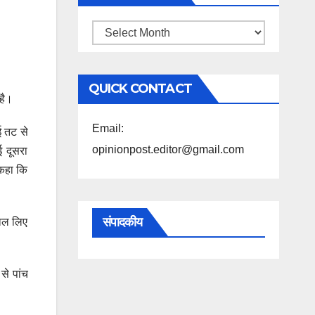
महिने
के
अनुसार
QUICK CONTACT
पढ़ें
है।
Email:
ई तट से
opinionpost.editor@gmail.com
ई दूसरा
 कहा कि
संपादकीय
काल लिए
 से पांच