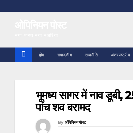
Skip
to
ओपिनियन पोस्ट
content
नया भारत नया नजरिया
होम
संपादकीय
राजनीति
अंतरराष्ट्रीय
भूमध्य सागर में नाव डूबी,
पांच शव बरामद
By
ओपिनियन पोस्ट