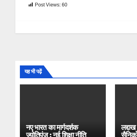
Post Views:
60
यह भी पढ़ें
नए भारत का मार्गदर्शक
लद्दाख
ज्योतिपुंज : नई शिक्षा नीति
सैनिको