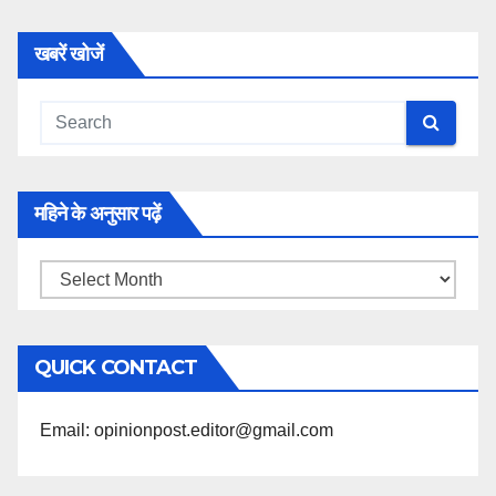
खबरें खोजें
महिने के अनुसार पढ़ें
महिने
के
अनुसार
QUICK CONTACT
पढ़ें
Email: opinionpost.editor@gmail.com