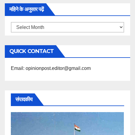
महिने के अनुसार पढ़ें
महिने
के
अनुसार
QUICK CONTACT
पढ़ें
Email: opinionpost.editor@gmail.com
संपादकीय