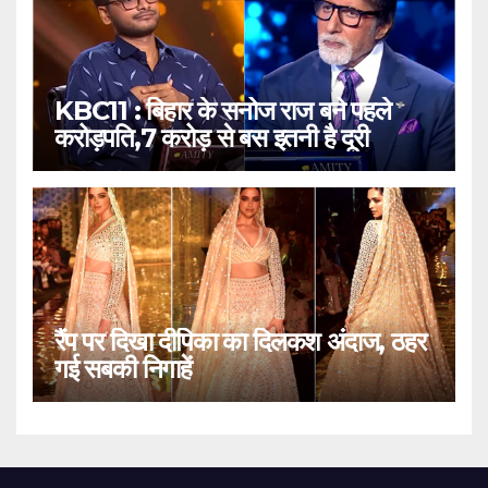
KBC11 : बिहार के सनोज राज बने पहले
करोड़पति,7 करोड़ से बस इतनी है दूरी
रैंप पर दिखा दीपिका का दिलकश अंदाज, ठहर
गई सबकी निगाहें