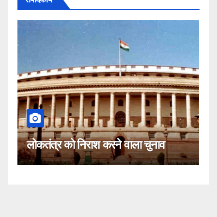
कहीं यह सीजेआई के ख
िराश करने वाला चुनाव
नहीं!