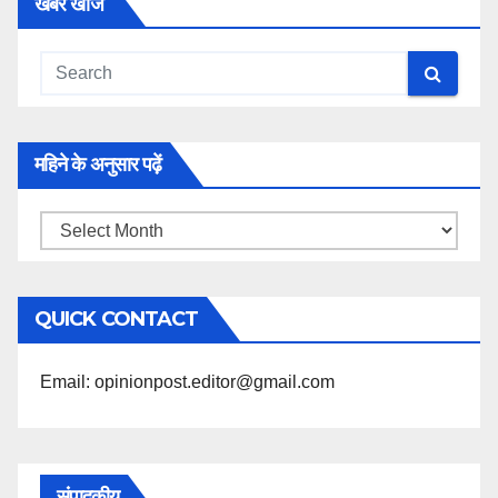
खबरें खोजें
महिने के अनुसार पढ़ें
महिने
के
अनुसार
QUICK CONTACT
पढ़ें
Email: opinionpost.editor@gmail.com
संपादकीय