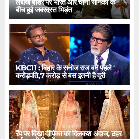
लद्दाख बॉर्डर पर भारत और चीनी सैनिकों के
बीच हुई जबरदस्त भिड़ंत
KBC11 : बिहार के सनोज राज बने पहले
करोड़पति,7 करोड़ से बस इतनी है दूरी
रैंप पर दिखा दीपिका का दिलकश अंदाज, ठहर