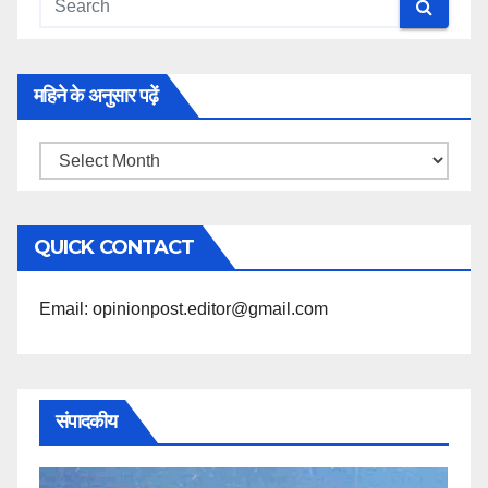
महिने के अनुसार पढ़ें
महिने
के
अनुसार
QUICK CONTACT
पढ़ें
Email: opinionpost.editor@gmail.com
संपादकीय