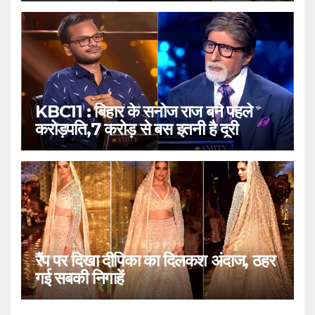
KBC11 : बिहार के सनोज राज बने पहले
करोड़पति,7 करोड़ से बस इतनी है दूरी
रैंप पर दिखा दीपिका का दिलकश अंदाज, ठहर
गई सबकी निगाहें