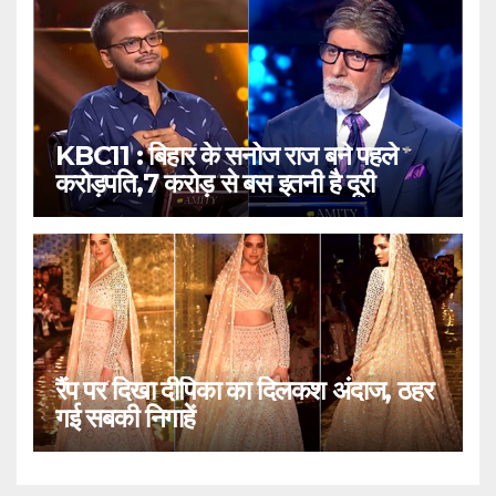
KBC11 : बिहार के सनोज राज बने पहले
करोड़पति,7 करोड़ से बस इतनी है दूरी
रैंप पर दिखा दीपिका का दिलकश अंदाज, ठहर
गई सबकी निगाहें