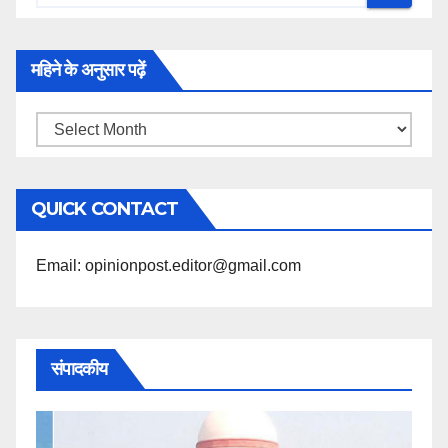
महिने के अनुसार पढ़ें
महिने
के
अनुसार
QUICK CONTACT
पढ़ें
Email: opinionpost.editor@gmail.com
संपादकीय