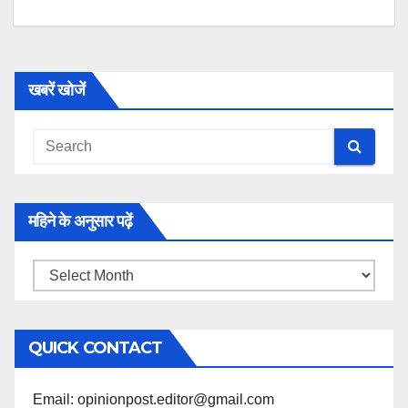
खबरें खोजें
महिने के अनुसार पढ़ें
महिने
के
अनुसार
QUICK CONTACT
पढ़ें
Email: opinionpost.editor@gmail.com