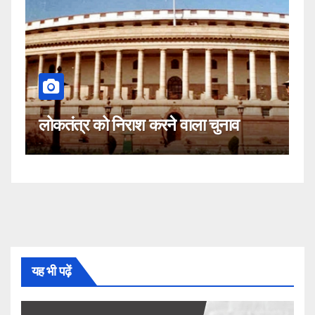
कहीं यह सीजेआई के खिलाफ साजिश तो
ुनाव
नहीं!
यह भी पढ़ें