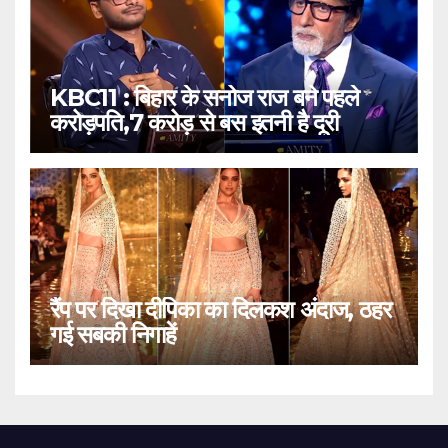
KBC11 : बिहार के सनोज राज बने पहले
करोड़पति,7 करोड़ से बस इतनी है दूरी
रैंप पर दिखा दीपिका का दिलकश अंदाज, ठहर
गई सबकी निगाहें