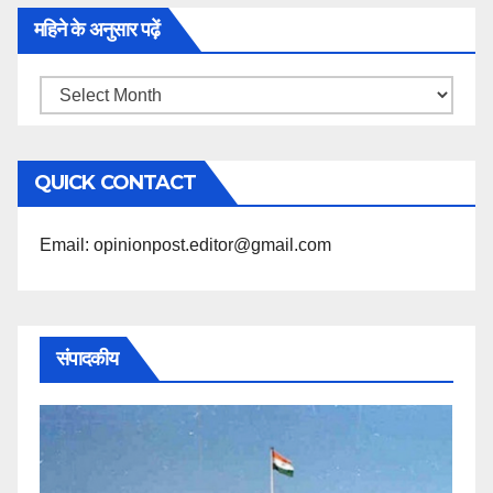
महिने के अनुसार पढ़ें
महिने
के
अनुसार
QUICK CONTACT
पढ़ें
Email: opinionpost.editor@gmail.com
संपादकीय